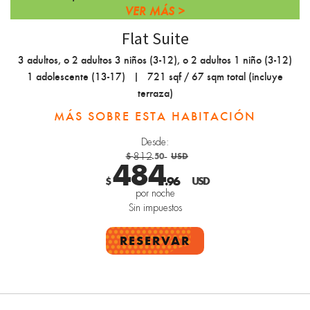
VER MÁS
Flat Suite
3 adultos, o 2 adultos 3 niños (3-12), o 2 adultos 1 niño (3-12)
1 adolescente (13-17)
|
721 sqf / 67 sqm total (incluye
terraza)
MÁS SOBRE ESTA HABITACIÓN
Desde:
$
.50
USD
812
484
.96
$
USD
por noche
Sin impuestos
RESERVAR