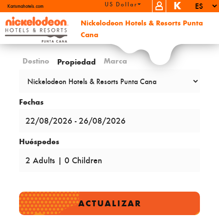
K
US Dollar (USD)
Karismahotels.com
Nickelodeon Hotels & Resorts Punta
Cana
Destino
Marca
Propiedad
Fechas
Huéspedes
ACTUALIZAR