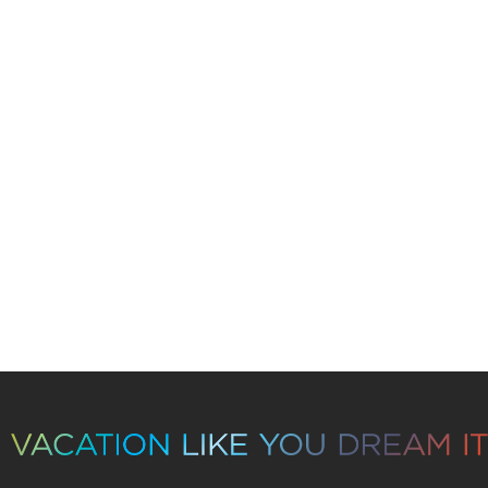
The Pineapple
4 adultos y 2 niños (3-12) ó 2 adultos y 4 niños (3-12)
|
2292 sq. feet / 213 m2
MÁS SOBRE ESTA HABITACIÓN
Sin disponibilidad
Permítanos ayudarle
BUSCAR DISPONIBILIDAD
O
VER DISPONIBILIDAD